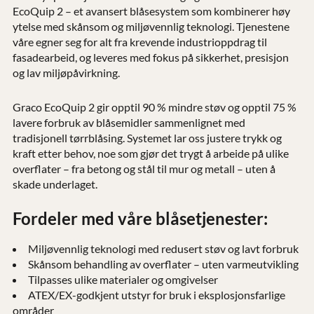
EcoQuip 2 – et avansert blåsesystem som kombinerer høy
ytelse med skånsom og miljøvennlig teknologi. Tjenestene
våre egner seg for alt fra krevende industrioppdrag til
fasadearbeid, og leveres med fokus på sikkerhet, presisjon
og lav miljøpåvirkning.
Graco EcoQuip 2 gir opptil 90 % mindre støv og opptil 75 %
lavere forbruk av blåsemidler sammenlignet med
tradisjonell tørrblåsing. Systemet lar oss justere trykk og
kraft etter behov, noe som gjør det trygt å arbeide på ulike
overflater – fra betong og stål til mur og metall – uten å
skade underlaget.
Fordeler med våre blåsetjenester:
Miljøvennlig teknologi med redusert støv og lavt forbruk
Skånsom behandling av overflater – uten varmeutvikling
Tilpasses ulike materialer og omgivelser
ATEX/EX-godkjent utstyr for bruk i eksplosjonsfarlige
områder