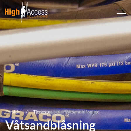
Hopp
til
innhold
Forside
Tjenester
Våtsandblåsning
Våtsandblåsning