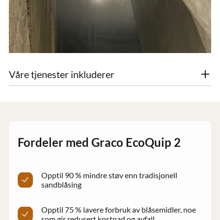
Våre tjenester inkluderer
Betong-rehabilitering
Graffiti-fjerning og kraftig vask
Spotreparasjoner på stålkonstruksjoner
Større og mindre fasadearbeid i bygg og anlegg
Rens av armering
Fordeler med Graco EcoQuip 2
Rens av stål
Opptil 90 % mindre støv enn tradisjonell
sandblåsing
Opptil 75 % lavere forbruk av blåsemidler, noe
som gir redusert kostnad og avfall