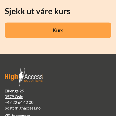
arbeidsgiver er forpliktet til å sikre at den enkelte
Sjekk ut våre kurs
arbeidstaker har tilstrekkelig kompetanse og ferdigheter for
sikkert å kunne utføre arbeidsoppgavene.
Kurs
Eikenga 25
0579 Oslo
+47 22 64 42 00
post@highaccess.no
Instagram