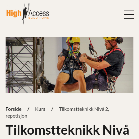
Hopp
til
innhold
Forside
Kurs
Tilkomstteknikk Nivå 2,
repetisjon
Tilkomstteknikk Nivå