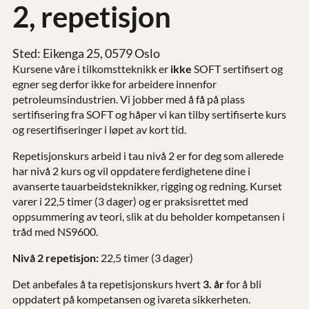
2, repetisjon
Sted: Eikenga 25, 0579 Oslo
Kursene våre i tilkomstteknikk er
ikke
SOFT sertifisert og
egner seg derfor ikke for arbeidere innenfor
petroleumsindustrien. Vi jobber med å få på plass
sertifisering fra SOFT og håper vi kan tilby sertifiserte kurs
og resertifiseringer i løpet av kort tid.
Repetisjonskurs arbeid i tau nivå 2 er for deg som allerede
har nivå 2 kurs og vil oppdatere ferdighetene dine i
avanserte tauarbeidsteknikker, rigging og redning. Kurset
varer i 22,5 timer (3 dager) og er praksisrettet med
oppsummering av teori, slik at du beholder kompetansen i
tråd med NS9600.
Nivå 2 repetisjon:
22,5 timer (3 dager)
Det anbefales å ta repetisjonskurs hvert
3. år
for å bli
oppdatert på kompetansen og ivareta sikkerheten.